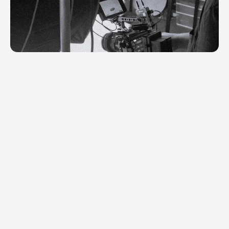
Nosso propósito
Tornamos
a
comunicação
das
startups
e
techs
brasileiras
mais
simples.
Fazemos
isso
com
os
vídeos
e
motions,
essa
é
a
nossa
especialidade!
Com
eles
nós
tornamos
fácil
entender
o
que
uma
startup
faz,